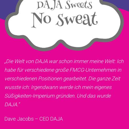
„Die Welt von DAJA war schon immer meine Welt: Ich
habe für verschiedene große FMCG-Unternehmen in
verschiedenen Positionen gearbeitet. Die ganze Zeit
wusste ich: Irgendwann werde ich mein eigenes
Süßigkeiten-Imperium gründen. Und das wurde
DAJA.“
Dave Jacobs – CEO DAJA